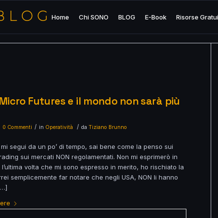
Home
Chi SONO
BLOG
E-Book
Risorse Gratu
 Micro Futures e il mondo non sarà più
/
/
0 Commenti
in
Operatività
da
Tiziano Brunno
 mi segui da un po’ di tempo, sai bene come la penso sui
trading sui mercati NON regolamentati. Non mi esprimerò in
 l’ultima volta che mi sono espresso in merito, ho rischiato la
rrei semplicemente far notare che negli USA, NON li hanno
[…]
gere