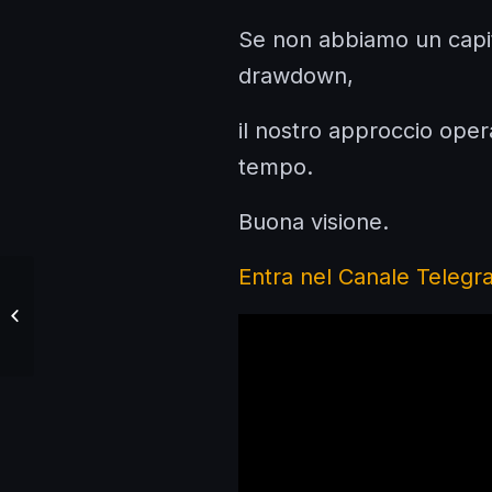
Se non abbiamo un capita
drawdown,
il nostro approccio oper
tempo.
Buona visione.
Entra nel Canale Telegr
La mia Giornata di
Trading – Pillola #50