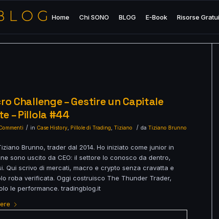
Home
Chi SONO
BLOG
E-Book
Risorse Gratu
ro Challenge – Gestire un Capitale
e – Pillola #44
/
/
Commenti
in
Case History
,
Pillole di Trading
,
Tiziano
da
Tiziano Brunno
ziano Brunno, trader dal 2014. Ho iniziato come junior in
 ne sono uscito da CEO: il settore lo conosco da dentro,
i. Qui scrivo di mercati, macro e crypto senza cravatta e
olo roba verificata. Oggi costruisco The Thunder Trader,
lo le performance. tradingblog.it
gere