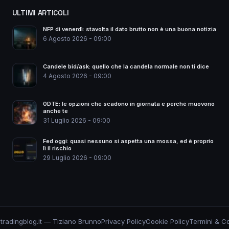
ULTIMI ARTICOLI
NFP di venerdì: stavolta il dato brutto non è una buona notizia
6 Agosto 2026 - 09:00
Candele bid/ask: quello che la candela normale non ti dice
4 Agosto 2026 - 09:00
0DTE: le opzioni che scadono in giornata e perché muovono
anche te
31 Luglio 2026 - 09:00
Fed oggi: quasi nessuno si aspetta una mossa, ed è proprio
lì il rischio
29 Luglio 2026 - 09:00
tradingblog.it — Tiziano Brunno
Privacy Policy
Cookie Policy
Termini & Co