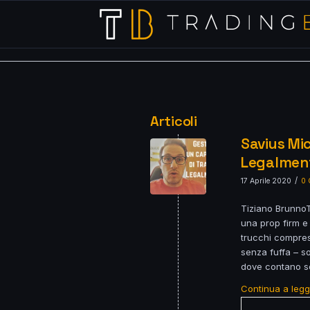
Articoli
Savius Mic
Legalment
/
17 Aprile 2020
0 
Tiziano BrunnoTi
una prop firm e
trucchi compres
senza fuffa – s
dove contano so
Continua a leg