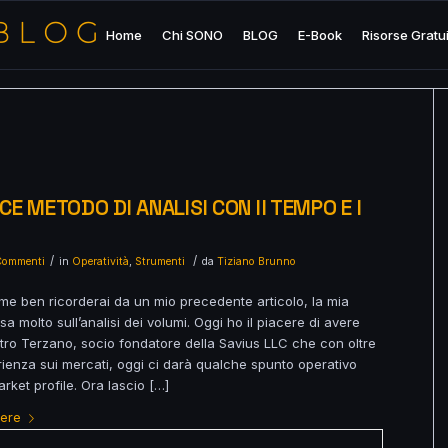
Home
Chi SONO
BLOG
E-Book
Risorse Gratu
CE METODO DI ANALISI CON Il TEMPO E I
/
/
Commenti
in
Operatività
,
Strumenti
da
Tiziano Brunno
me ben ricorderai da un mio precedente articolo, la mia
asa molto sull’analisi dei volumi. Oggi ho il piacere di avere
tro Terzano, socio fondatore della Savius LLC che con oltre
rienza sui mercati, oggi ci darà qualche spunto operativo
rket profile. Ora lascio […]
gere