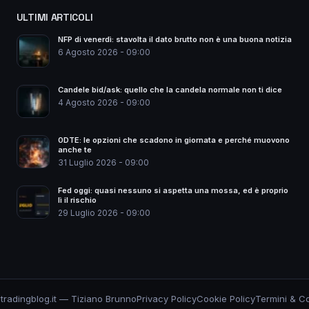
ULTIMI ARTICOLI
NFP di venerdì: stavolta il dato brutto non è una buona notizia
6 Agosto 2026 - 09:00
Candele bid/ask: quello che la candela normale non ti dice
4 Agosto 2026 - 09:00
0DTE: le opzioni che scadono in giornata e perché muovono
anche te
31 Luglio 2026 - 09:00
Fed oggi: quasi nessuno si aspetta una mossa, ed è proprio
lì il rischio
29 Luglio 2026 - 09:00
tradingblog.it — Tiziano Brunno
Privacy Policy
Cookie Policy
Termini & Co